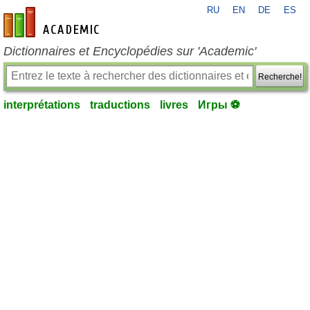
RU
EN
DE
ES
fr-academic.com
Dictionnaires et Encyclopédies sur 'Academic'
Recherche!
interprétations
traductions
livres
Игры ⚽