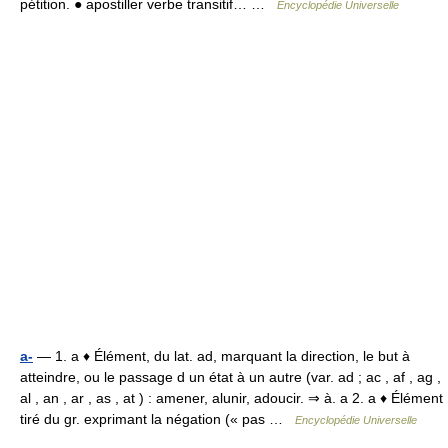
pétition. ● apostiller verbe transitif… …
Encyclopédie Universelle
a-
— 1. a ♦ Élément, du lat. ad, marquant la direction, le but à
atteindre, ou le passage d un état à un autre (var. ad ; ac , af , ag ,
al , an , ar , as , at ) : amener, alunir, adoucir. ⇒ à. a 2. a ♦ Élément
tiré du gr. exprimant la négation (« pas …
Encyclopédie Universelle