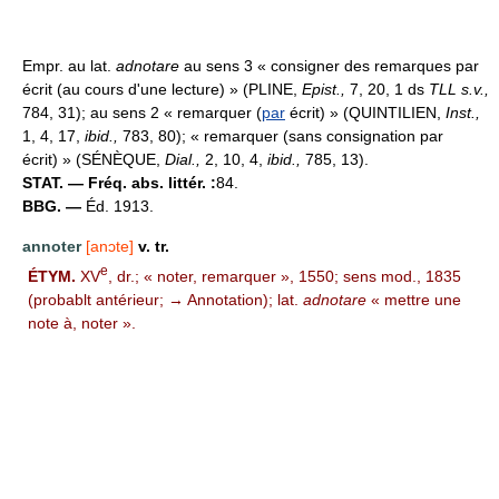
Empr. au lat.
adnotare
au sens 3 « consigner des remarques par
écrit (au cours d'une lecture) » (PLINE,
Epist.,
7, 20, 1 ds
TLL s.v.,
784, 31); au sens 2 « remarquer (
par
écrit) » (QUINTILIEN,
Inst.,
1, 4, 17,
ibid.,
783, 80); « remarquer (sans consignation par
écrit) » (SÉNÈQUE,
Dial.,
2, 10, 4,
ibid.,
785, 13).
STAT. — Fréq. abs. littér. :
84.
BBG. —
Éd. 1913.
annoter
[anɔte]
v. tr.
e
ÉTYM.
XV
, dr.; « noter, remarquer », 1550; sens mod., 1835
(probablt antérieur; → Annotation); lat.
adnotare
« mettre une
note à, noter ».