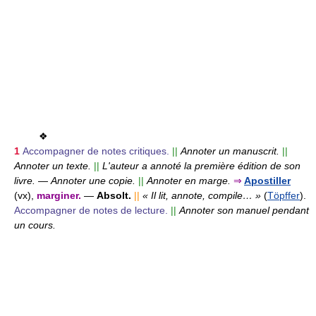
❖
1
Accompagner de notes critiques.
||
Annoter un manuscrit.
||
Annoter un texte.
||
L'auteur a annoté la première édition de son
livre.
—
Annoter une copie.
||
Annoter en marge.
⇒
Apostiller
(vx),
marginer.
—
Absolt.
||
« Il lit, annote, compile… »
(
Töpffer
).
Accompagner de notes de lecture.
||
Annoter son manuel pendant
un cours.