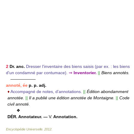
2
Dr. anc.
Dresser l'inventaire des biens saisis (par ex. : les biens
d'un condamné par contumace).
⇒
Inventorier.
||
Biens annotés.
——————
annoté, ée
p. p. adj.
♦
Accompagné de notes, d'annotations.
||
Édition abondamment
annotée.
||
Il a publié une édition annotée de Montaigne.
||
Code
civil annoté.
❖
DÉR.
Annotateur. —
V.
Annotation.
Encyclopédie Universelle
.
2012
.