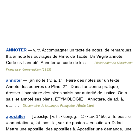
ANNOTER
— v. tr. Accompagner un texte de notes, de remarques.
Il a annoté les ouvrages de Pline, de Tacite. Un Virgile annoté.
Code civil annoté. Annoter un code de lois …
Dictionnaire de l'Academie
Francaise, 8eme edition (1935)
annoter
— (an no té ) v. a. 1° Faire des notes sur un texte.
Annoter les oeuvres de Pline. 2° Dans l ancienne pratique,
dresser l inventaire des biens saisis par autorité de justice. On a
saisi et annoté ses biens. ÉTYMOLOGIE Annotare, de ad, à,
et… …
Dictionnaire de la Langue Française d'Émile Littré
apostiller
— [ apɔstije ] v. tr. <conjug. : 1> • av. 1450; a. fr. postille
« annotation »; lat. postilla, var. de postea « ensuite » ♦ Didact.
Mettre une apostille, des apostilles à. Apostiller une demande, une