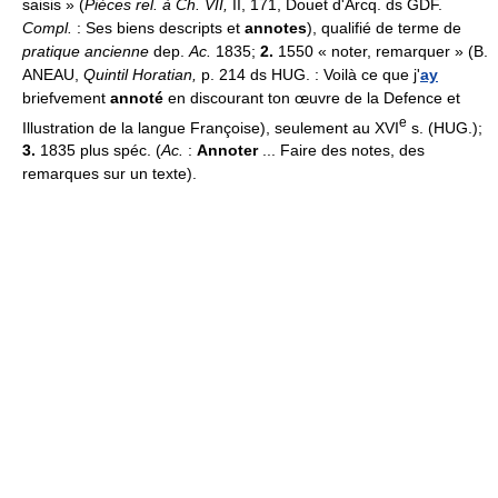
saisis » (
Pièces rel. à Ch. VII,
II, 171, Douet d'Arcq. ds GDF.
Compl.
: Ses biens descripts et
annotes
), qualifié de terme de
pratique ancienne
dep.
Ac.
1835;
2.
1550 « noter, remarquer » (B.
ANEAU,
Quintil Horatian,
p. 214 ds HUG. : Voilà ce que j'
ay
briefvement
annoté
en discourant ton œuvre de la Defence et
e
Illustration de la langue Françoise), seulement au XVI
s. (HUG.);
3.
1835 plus spéc. (
Ac.
:
Annoter
... Faire des notes, des
remarques sur un texte).