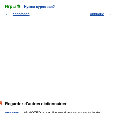
Игры ⚽
Нужна курсовая?
annotation
annuaire
Regardez d'autres dictionnaires:
annoter
— ANNOTER.v. act. Il n est d usage qu en style de