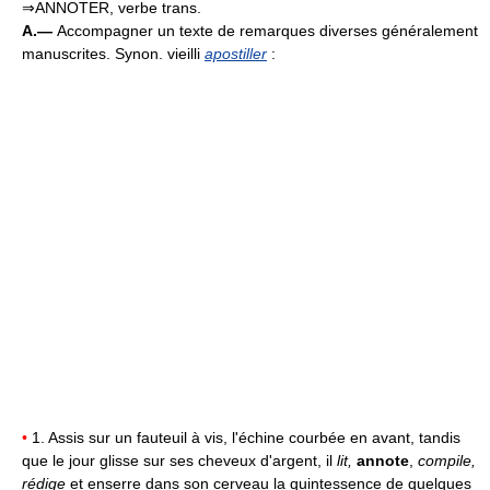
⇒ANNOTER, verbe trans.
A.—
Accompagner un texte de remarques diverses généralement
manuscrites. Synon. vieilli
apostiller
:
•
1. Assis sur un fauteuil à vis, l'échine courbée en avant, tandis
que le jour glisse sur ses cheveux d'argent, il
lit,
annote
,
compile,
rédige
et enserre dans son cerveau la quintessence de quelques