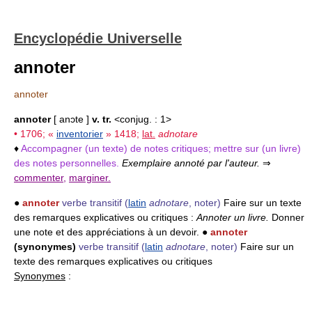
Encyclopédie Universelle
annoter
annoter
annoter
[ anɔte ]
v. tr.
<conjug. : 1>
• 1706; «
inventorier
» 1418;
lat.
adnotare
♦
Accompagner (un texte) de notes critiques; mettre sur (un livre)
des notes personnelles.
Exemplaire annoté par l'auteur.
⇒
commenter
,
marginer.
●
annoter
verbe transitif
(
latin
adnotare
, noter)
Faire sur un texte
des remarques explicatives ou critiques :
Annoter un livre.
Donner
une note et des appréciations à un devoir. ●
annoter
(synonymes)
verbe transitif
(
latin
adnotare
, noter)
Faire sur un
texte des remarques explicatives ou critiques
Synonymes
: