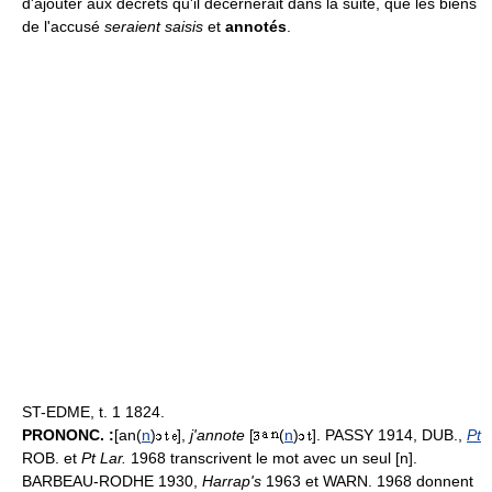
d'ajouter aux décrets qu'il décernerait dans la suite, que les biens
de l'accusé
seraient saisis
et
annotés
.
ST-EDME, t. 1 1824.
PRONONC. :
[an(
n
)
],
j'annote
[
(
n
)
]. PASSY 1914, DUB.,
Pt
ROB. et
Pt Lar.
1968 transcrivent le mot avec un seul [n].
BARBEAU-RODHE 1930,
Harrap's
1963 et WARN. 1968 donnent