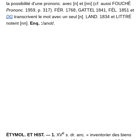
la possibilité d'une prononc. avec [n] et [nn] (
cf.
aussi FOUCHÉ
Prononc.
1959, p. 317). FÉR. 1768, GATTEL 1841, FÉL. 1851 et
DG
transcrivent le mot avec un seul [n]. LAND. 1834 et LITTRÉ
notent [nn].
Enq. :
/anot/.
e
ÉTYMOL. ET HIST. — 1.
XV
s. dr. anc. « inventorier des biens