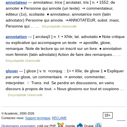
annotateur
— annotateur, trice [ anɔtatɶr, tris ] n. • 1552; de
annoter ♦ Personne qui annote (un texte). ⇒ commentateur,
éditeur (1o), scoliaste. ● annotateur, annotatrice nom (latin
adnotator) Personne qui annote. ⇒ANNOTATEUR, subst. masc.
Personne qui… …
Encyclopédie Universelle
annotation
— [ anɔtasjɔ̃ ] n. f. • XIVe; lat. adnotatio ♦ Note critique
ou explicative qui accompagne un texte. ⇒ apostille, glose,
remarque. Note de lecture qu on inscrit sur un livre. ● annotation
nom féminin (latin adnotatio) Action de faire des remarques… …
Encyclopédie Universelle
gloser
— [ gloze ] v. tr. <conjug. : 1> • XIIe; de glose 1 ♦ Expliquer
par une glose, un commentaire. ⇒ annoter, commenter,
interpréter. ♢ Trans. ind. Se perdre en discussions, en vains
discours à propos de tout. « Nous glosions sur tout et coupions …
Encyclopédie Universelle
© Academic, 2000-2026
18+
Contactez-nous:
Support technique
,
RÉCLAME
Dictionnaires exportation
, créé sur PHP,
Joomla,
Drupal,